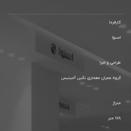
رفرما
نوا
احی و اجرا
وه عمران معماری نگین آمیتیس
راژ