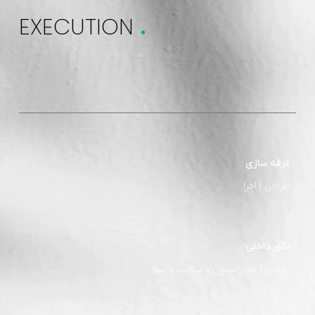
DESIGN &
.
EXECUTION
فه سازی
احی | اجرا
ور داخلی