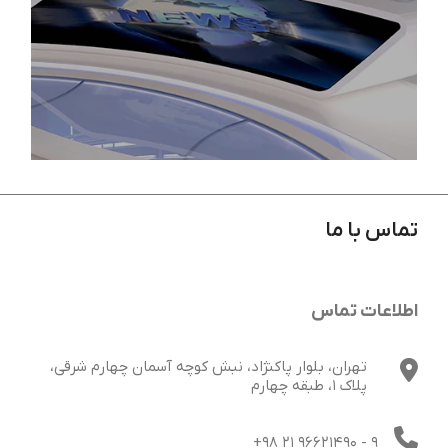
تماس با ما
• ارائه خدمات نوآورانه در صنعت سرگرمی
اطلاعات تماس
تهران، بلوار پاکنژاد، نبش کوچه آسمان چهارم شرقی،
پلاک 1، طبقه چهارم
+98 21 96621490
- 9