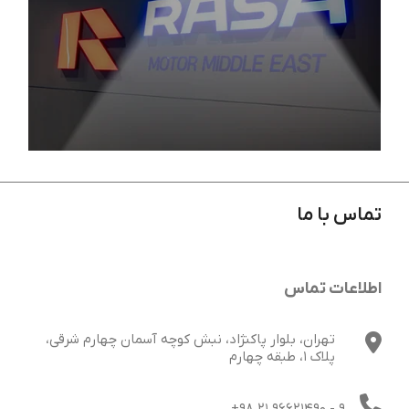
تماس با ما
بیشتر دیده شدن غرفه در نمایشگاه‌ها (۴ راهکار
کلیدی)
اطلاعات تماس
تهران، بلوار پاکنژاد، نبش کوچه آسمان چهارم شرقی،
پلاک 1، طبقه چهارم
+98 21 96621490
- 9